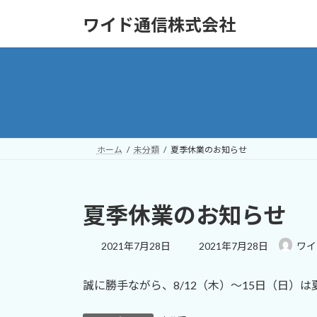
コ
ナ
ワイド通信株式会社
ン
ビ
テ
ゲ
ン
ー
ツ
シ
へ
ョ
ス
ン
キ
に
ッ
移
ホーム
未分類
夏季休業のお知らせ
プ
動
夏季休業のお知らせ
最
2021年7月28日
2021年7月28日
ワイ
終
更
誠に勝手ながら、8/12（木）～15日（日）
新
日
時