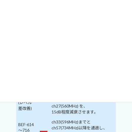
◇
製品ラインナップ
◇
波
形
型 名
特 徴
規
格
BEF-81.3
80MHzまでを通過し、
～93
PDF
81.3MHzから 93MHzを、
(レベル
15dB程度減衰させます。
差改善)
ch18(506MHz)までと
BEF-518
ch30(572MHz)以降を通過し、
～560
PDF
ch21(518MHz)から
(レベル
ch27(560MHz) を、
差改善)
15dB程度減衰させます。
ch33(596MHz)までと
BEF-614
ch57(734MHz)以降を通過し、
～716